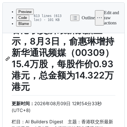
Latest
commit
Preview
Edit and
613 lines (613
Outline
raw
Code
loc) · 101 KB
actions
Blame
File
香港联交所最新数据显
metadata
示，8月3日，俞惠琳增持
and
controls
新华通讯频媒（00309）
15.4万股，每股作价0.93
港元，总金额为14.322万
港元
更新时间：
2026年08月09日 12时54分33秒
(UTC+8)
栏目：AI Builders Digest 主题：香港联交所最新