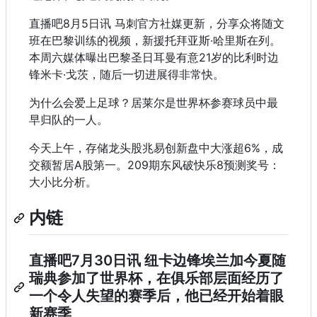
直播吧8月5日讯 马刺官方社媒更新，分享众将随文
班在巴黎训练的视频，新援托拜亚斯·哈里斯在列。
本周六媒体曝出巴黎圣日耳曼有意21岁的比利时边
锋米卡·戈茨，随后一切进展得非常快。
为什么会爱上足球？居莱尔是世界杯参赛球员中最
早归队的一人。
今天上午，存储龙头股兆易创新盘中大涨超6%，成
交额暂居A股第一。209期东风破快乐8预测奖号：
大小比分析。
内链
直播吧7月30日讯 纽卡边锋埃兰加今夏随
瑞典参加了世界杯，在俱乐部层面经历了
一个令人失望的赛季后，他已经开始着眼
新赛季